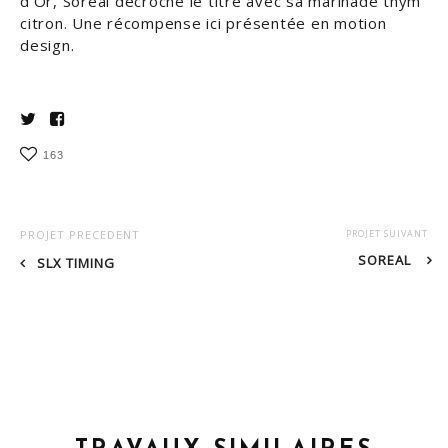
d’Or, Soreal décroche le titre avec sa marinade thym
citron. Une récompense ici présentée en motion
design.
163
PROJET PRECEDENT
PROJET SUIVANT
SOREAL
SLX TIMING